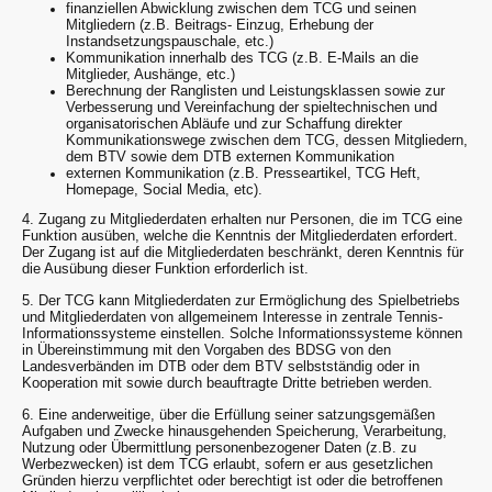
finanziellen Abwicklung zwischen dem TCG und seinen
Mitgliedern (z.B. Beitrags- Einzug, Erhebung der
Instandsetzungspauschale, etc.)
Kommunikation innerhalb des TCG (z.B. E-Mails an die
Mitglieder, Aushänge, etc.)
Berechnung der Ranglisten und Leistungsklassen sowie zur
Verbesserung und Vereinfachung der spieltechnischen und
organisatorischen Abläufe und zur Schaffung direkter
Kommunikationswege zwischen dem TCG, dessen Mitgliedern,
dem BTV sowie dem DTB externen Kommunikation
externen Kommunikation (z.B. Presseartikel, TCG Heft,
Homepage, Social Media, etc).
4. Zugang zu Mitgliederdaten erhalten nur Personen, die im TCG eine
Funktion ausüben, welche die Kenntnis der Mitgliederdaten erfordert.
Der Zugang ist auf die Mitgliederdaten beschränkt, deren Kenntnis für
die Ausübung dieser Funktion erforderlich ist.
5. Der TCG kann Mitgliederdaten zur Ermöglichung des Spielbetriebs
und Mitgliederdaten von allgemeinem Interesse in zentrale Tennis-
Informationssysteme einstellen. Solche Informationssysteme können
in Übereinstimmung mit den Vorgaben des BDSG von den
Landesverbänden im DTB oder dem BTV selbstständig oder in
Kooperation mit sowie durch beauftragte Dritte betrieben werden.
6. Eine anderweitige, über die Erfüllung seiner satzungsgemäßen
Aufgaben und Zwecke hinausgehenden Speicherung, Verarbeitung,
Nutzung oder Übermittlung personenbezogener Daten (z.B. zu
Werbezwecken) ist dem TCG erlaubt, sofern er aus gesetzlichen
Gründen hierzu verpflichtet oder berechtigt ist oder die betroffenen